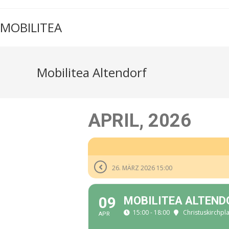
Zum
Inhalt
MOBILITEA
springen
Mobilitea Altendorf
APRIL, 2026
26. MÄRZ 2026 15:00
09
MOBILITEA ALTEND
15:00 - 18:00
Christuskirchpla
APR