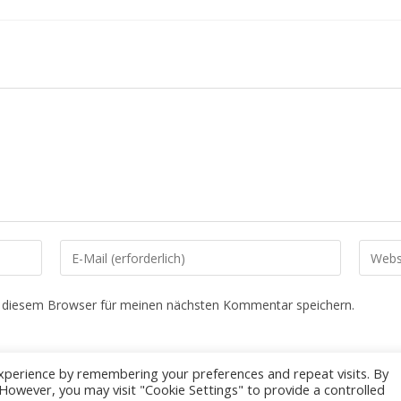
Gib
Gib
deine
deine
E-
Websit
n diesem Browser für meinen nächsten Kommentar speichern.
Mail-
URL
Adresse
ein
zum
(option
xperience by remembering your preferences and repeat visits. By
Kommentieren
. However, you may visit "Cookie Settings" to provide a controlled